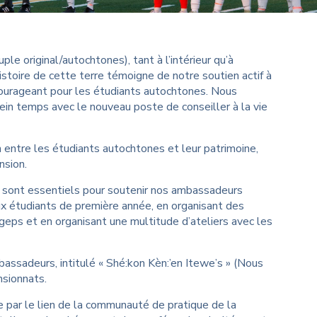
ibliothèque George
allace
 original/autochtones), tant à l’intérieur qu’à
istoire de cette terre témoigne de notre soutien actif à
courageant pour les étudiants autochtones. Nous
ein temps avec le nouveau poste de conseiller à la vie
n entre les étudiants autochtones et leur patrimoine,
nsion.
e sont essentiels pour soutenir nos ambassadeurs
x étudiants de première année, en organisant des
geps et en organisant une multitude d’ateliers avec les
assadeurs, intitulé « Shé:kon Kèn:’en Itewe’s » (Nous
nsionnats.
le par le lien de la communauté de pratique de la