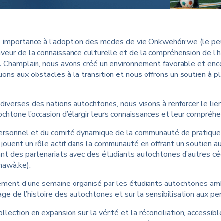
en aux victimes de
Orientation des nouveaux
nces sexuelles
étudiants
B
 pour les étudiants
W
mportance à l’adoption des modes de vie Onkwehón:we (le peuple
veur de la connaissance culturelle et de la compréhension de l’h
 À Champlain, nous avons créé un environnement favorable et en
ns aux obstacles à la transition et nous offrons un soutien à pl
 diverses des nations autochtones, nous visons à renforcer le lie
tone l’occasion d’élargir leurs connaissances et leur compréhe
e personnel et du comité dynamique de la communauté de pratiqu
ouent un rôle actif dans la communauté en offrant un soutien au
sant des partenariats avec des étudiants autochtones d’autres cé
awà:ke).
nement d’une semaine organisé par les étudiants autochtones amb
e de l’histoire des autochtones et sur la sensibilisation aux pe
ection en expansion sur la vérité et la réconciliation, accessib