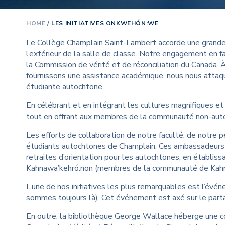
Souti
viole
HOME
/
LES INITIATIVES ONKWEHÓN:WE
Guide
Le Collège Champlain Saint-Lambert accorde une grande i
l’extérieur de la salle de classe. Notre engagement en fa
la Commission de vérité et de réconciliation du Canada.
fournissons une assistance académique, nous nous attaquo
étudiante autochtone.
En célébrant et en intégrant les cultures magnifiques et
tout en offrant aux membres de la communauté non-autoch
Les efforts de collaboration de notre faculté, de notr
étudiants autochtones de Champlain. Ces ambassadeurs j
retraites d’orientation pour les autochtones, en établis
Kahnawa’kehró:non (membres de la communauté de Kahn
L’une de nos initiatives les plus remarquables est l’évé
sommes toujours là). Cet événement est axé sur le partag
En outre, la bibliothèque George Wallace héberge une coll