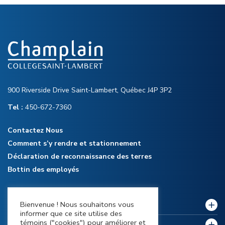
900 Riverside Drive Saint-Lambert, Québec J4P 3P2
Tel :
450-672-7360
Contactez Nous
Comment s’y rendre et stationnement
Déclaration de reconnaissance des terres
Bottin des employés
Bienvenue ! Nous souhaitons vous
Notre collège
informer que ce site utilise des
témoins ("cookies") pour améliorer et
Politiques et règlements