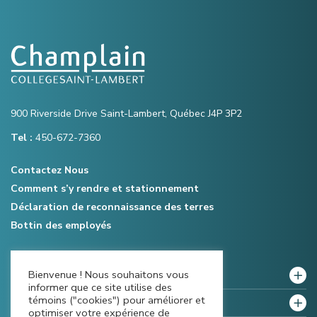
900 Riverside Drive Saint-Lambert, Québec J4P 3P2
Tel :
450-672-7360
Contactez Nous
Comment s’y rendre et stationnement
Déclaration de reconnaissance des terres
Bottin des employés
Bienvenue ! Nous souhaitons vous
Notre collège
informer que ce site utilise des
témoins ("cookies") pour améliorer et
Politiques et règlements
optimiser votre expérience de