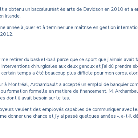
t a obtenu un baccalauréat ès arts de Davidson en 2010 et a en
en Irlande.
une année à jouer et à terminer une maîtrise en gestion internati
 2012.
 par me retirer du basket-ball parce que ce sport que j’aimais avait 
es interventions chirurgicales aux deux genoux et j’ai dû prendre si
certain temps a été beaucoup plus difficile pour mon corps, alors 
r à Montréal, Archambault a accepté un emploi de banquier comme
ou formation formelle en matière de financement, M. Archambault
 dont il avait besoin sur le tas.
yeurs veulent des employés capables de communiquer avec les cli
r me donner une chance et j’y ai passé quelques années », a-t-il dé