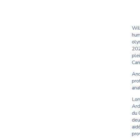
en aux victimes de
Orientation des nouveaux
nces sexuelles
étudiants
B
 pour les étudiants
W
Wil
hum
oly
202
ple
Can
Anc
pro
ana
Lor
Arc
du 
deu
aid
prov