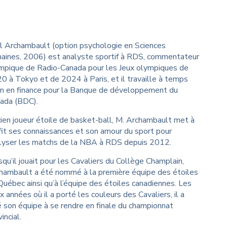
ibliothèque George
allace
l Archambault (option psychologie en Sciences
aines, 2006) est analyste sportif à RDS, commentateur
mpique de Radio-Canada pour les Jeux olympiques de
0 à Tokyo et de 2024 à Paris, et il travaille à temps
in en finance pour la Banque de développement du
ada (BDC).
ien joueur étoile de basket-ball, M. Archambault met à
fit ses connaissances et son amour du sport pour
lyser les matchs de la NBA à RDS depuis 2012.
squ’il jouait pour les Cavaliers du Collège Champlain,
hambault a été nommé à la première équipe des étoiles
Québec ainsi qu’à l’équipe des étoiles canadiennes. Les
x années où il a porté les couleurs des Cavaliers, il a
é son équipe à se rendre en finale du championnat
incial.