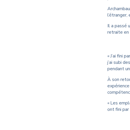
Archambaul
l’étranger, 
Il a passé 
retraite en
« J’ai fini
j’ai subi d
pendant un 
À son retou
expérience 
compétences
« Les emplo
ont fini pa