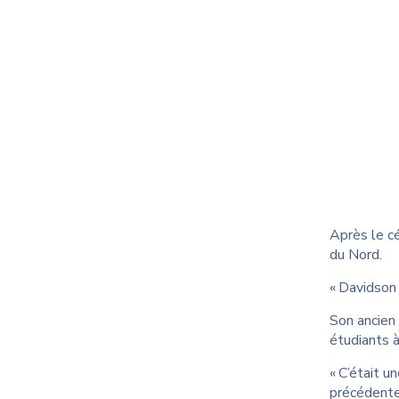
Après le c
du Nord.
« Davidson 
Son ancien 
étudiants à
« C’était u
précédente.