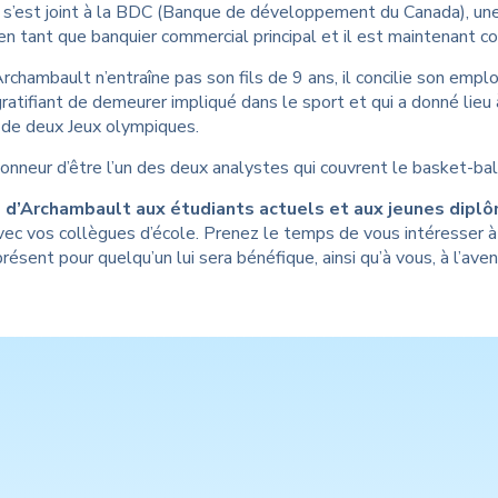
 s’est joint à la BDC (Banque de développement du Canada), une 
en tant que banquier commercial principal et il est maintenant c
chambault n’entraîne pas son fils de 9 ans, il concilie son emploi 
atifiant de demeurer impliqué dans le sport et qui a donné lieu
 de deux Jeux olympiques.
honneur d’être l’un des deux analystes qui couvrent le basket-ball
l d’Archambault aux étudiants actuels et aux jeunes dipl
vec vos collègues d’école. Prenez le temps de vous intéresser à eu
présent pour quelqu’un lui sera bénéfique, ainsi qu’à vous, à l’aveni