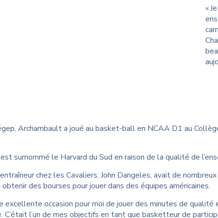
« J
ens
cam
Cha
bea
aujo
égep, Archambault a joué au basket-ball en NCAA D1 au Collège D
est surnommé le Harvard du Sud en raison de la qualité de l’ense
entraîneur chez les Cavaliers, John Dangeles, avait de nombreux 
 obtenir des bourses pour jouer dans des équipes américaines.
ne excellente occasion pour moi de jouer des minutes de qualité 
 C’était l’un de mes objectifs en tant que basketteur de partic