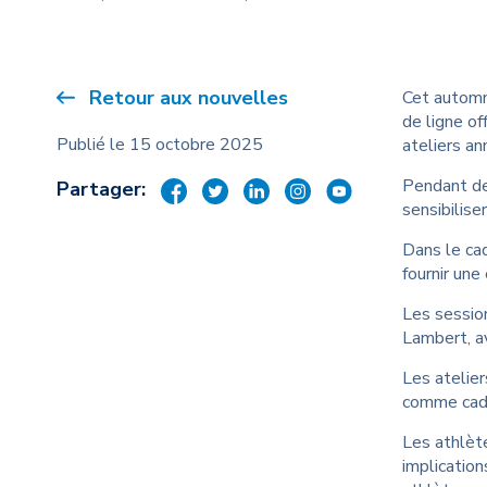
Souti
viole
Guide
Retour aux nouvelles
Cet automne
de ligne o
Publié le 15 octobre 2025
ateliers an
Pendant deu
Partager:
sensibilise
Dans le ca
fournir une
Les sessio
Lambert, av
Les atelier
comme cadr
Les athlète
implication