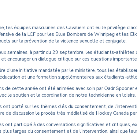
en aux victimes de
Orientation des nouveaux
nces sexuelles
étudiants
B
 pour les étudiants
W
, les équipes masculines des Cavaliers ont eu le privilège d’accue
ffensive de la LCF pour les Blue Bombers de Winnipeg et les Elk
nuels sur la prévention de la violence sexuelle et conjugale.
x semaines, à partir du 29 septembre, les étudiants-athlètes on
r et encourager un dialogue critique sur ces questions importante
dre d’une initiative mandatée par le ministère, tous les établi
 éducation et une formation supplémentaires aux étudiants-athlèt
ns de cette année ont été animées avec soin par Qadr Spooner et
ec le soutien et la coordination de notre technicienne en loisirs
s ont porté sur les thèmes clés du consentement, de l’interventi
e de discussion le procès très médiatisé de Hockey Canada pen
s ont participé à des conversations significatives et critiques, e
s plus larges du consentement et de l’intervention, ainsi que leur