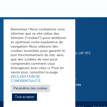
Bienvenue ! Nous souhaitons vous
informer que ce site utilise des
témoins ("cookies") pour améliorer
et optimiser votre expérience de
navigation. Nous utilisons des
cookies essentiels pour garantir le
900 Riverside Drive Saint-Lambert, Québec J4P 3P2
bon fonctionnement du site, ainsi
que des cookies de suivi pour
Tel :
450-672-7360
comprendre comment vous
interagissez avec celui-ci. Pour en
savoir plus, consultez la page
Contactez Nous
DÉCLARATION DE
Comment s’y rendre et stationnement
CONFIDENTIALITÉ.
Déclaration de reconnaissance des terres
Paramètres des cookies
Bottin des employés
Tout accepter