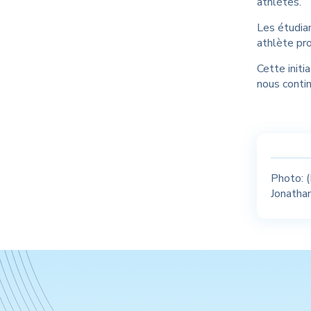
athlètes.
Les étudian
athlète pro
Cette initi
nous contin
Photo: (
Jonathan