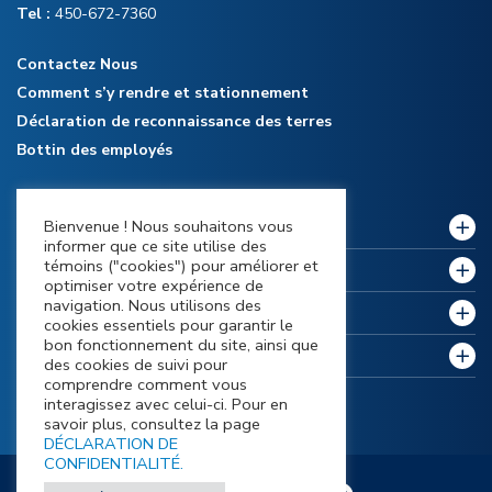
Tel :
450-672-7360
Contactez Nous
Comment s’y rendre et stationnement
Déclaration de reconnaissance des terres
Bottin des employés
Bienvenue ! Nous souhaitons vous
Notre collège
informer que ce site utilise des
témoins ("cookies") pour améliorer et
Politiques et règlements
optimiser votre expérience de
navigation. Nous utilisons des
Futurs étudiants
cookies essentiels pour garantir le
bon fonctionnement du site, ainsi que
Étudiants actuels
des cookies de suivi pour
comprendre comment vous
interagissez avec celui-ci. Pour en
savoir plus, consultez la page
DÉCLARATION DE
CONFIDENTIALITÉ.