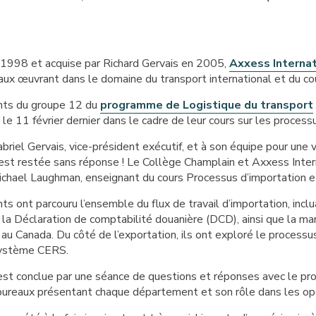
1998 et acquise par Richard Gervais en 2005,
Axxess Internat
aux œuvrant dans le domaine du transport international et du c
nts du groupe 12 du
programme de Logistique du transport
e le 11 février dernier dans le cadre de leur cours sur les process
briel Gervais, vice-président exécutif, et à son équipe pour une
est restée sans réponse ! Le Collège Champlain et Axxess Intern
ichael Laughman, enseignant du cours Processus d’importation et
ts ont parcouru l’ensemble du flux de travail d’importation, incl
 la Déclaration de comptabilité douanière (DCD), ainsi que la m
au Canada. Du côté de l’exportation, ils ont exploré le processu
système CERS.
’est conclue par une séance de questions et réponses avec le propr
 bureaux présentant chaque département et son rôle dans les op