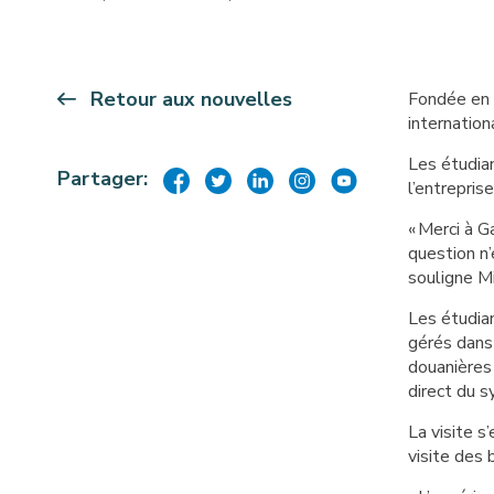
Retour aux nouvelles
Fondée en 
internation
Les étudia
Partager:
l’entrepris
«
Merci à Ga
question n’
souligne M
Les étudian
gérés dans
douanières 
direct du 
La visite s
visite des