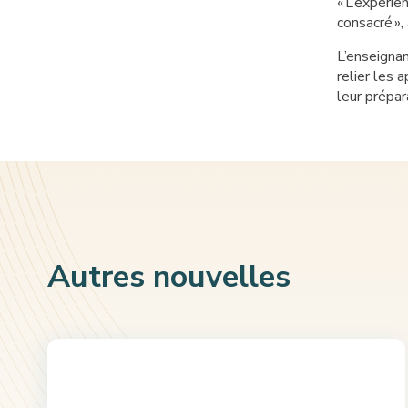
«
L’expérien
consacré
»,
L’enseignan
relier les 
leur prépar
Autres nouvelles