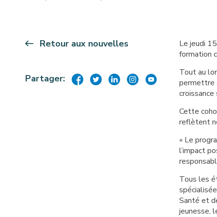
Retour aux nouvelles
Le jeudi 15
formation c
Tout au lon
Partager:
permettre d
croissance 
Cette cohor
reflètent n
« Le progr
l’impact po
responsable
Tous les ét
spécialisé
Santé et de
jeunesse, l