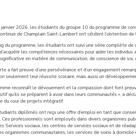
 janvier 2026, les étudiants du groupe 10 du programme de cons
ontinue de Champlain Saint-Lambert ont célébré l’obtention de l
g du programme, les étudiants ont suivi une série complète de co
’acquérir les compétences nécessaires pour aider les individus a
significative en matière de communication, de conscience de soi, 
te a fait preuve d’une persévérance et d’un engagement remarqu
on seulement leur réussite scolaire, mais aussi un développement
amme reconnaît le dévouement et la compassion dont font preuve 
sitif qu’ils se préparent à avoir dans leurs communautés », a décl
 du cour de projets intégratif.
udiants diplômés ont reçu une offre d’emploi en tant que conseil
e. Ces professionnels sont employés dans divers organismes pub
s Services sociaux, les centres de services sociaux et de réadapt
es organismes communautaires, les services de soins à domicile 